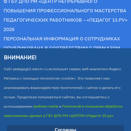
© ГБУ ДПО РМ «ЦЕНТР НЕПРЕРЫВНОГО
ПОВЫШЕНИЯ ПРОФЕССИОНАЛЬНОГО МАСТЕРСТВА
ПЕДАГОГИЧЕСКИХ РАБОТНИКОВ – «ПЕДАГОГ 13.РУ»
2026
ПЕРСОНАЛЬНАЯ ИНФОРМАЦИЯ О СОТРУДНИКАХ
ОПУБЛИКОВАНА В СООТВЕТСТВИИ С ПРИКАЗОМ
ВНИМАНИЕ!
РОСОБРНАДЗОРА №831 ОТ 14.08.2020.
© АВТОРСКИЕ ПРАВА ЗАЩИЩЕНЫ. ПРИ
Сайт pedagog13.edurm.ru использует сервис веб-аналитики Яндекс
КОПИРОВАНИИ МАТЕРИАЛОВ ПРЯМАЯ ССЫЛКА НА
Метрика с помощью технологии «cookie». Это позволяет нам
ИСТОЧНИК ОБЯЗАТЕЛЬНА!
анализировать взаимодействие посетителей с сайтом и делать его
ПОЛИТИКА В ОТНОШЕНИИ ОБРАБОТКИ
лучше. Продолжая пользоваться сайтом, вы соглашаетесь с
ПЕРСОНАЛЬНЫХ ДАННЫХ В ГБУ ДПО РМ «ЦНППМ
использованием
файлов cookie
и
Политикой в отношении обработки
accessible
«ПЕДАГОГ 13.РУ»
персональных данных в ГБУ ДПО РМ «ЦНППМ «Педагог 13.ру»
Согласны