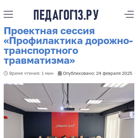
Mobile Menu Toggle
Off
Проектная сессия
«Профилактика дорожно-
транспортного
травматизма»
Время чтения: 1 мин
Опубликовано: 24 февраля 2025