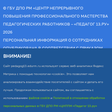
© ГБУ ДПО РМ «ЦЕНТР НЕПРЕРЫВНОГО
ПОВЫШЕНИЯ ПРОФЕССИОНАЛЬНОГО МАСТЕРСТВА
ПЕДАГОГИЧЕСКИХ РАБОТНИКОВ – «ПЕДАГОГ 13.РУ»
2026
ПЕРСОНАЛЬНАЯ ИНФОРМАЦИЯ О СОТРУДНИКАХ
ОПУБЛИКОВАНА В СООТВЕТСТВИИ С ПРИКАЗОМ
ВНИМАНИЕ!
РОСОБРНАДЗОРА №831 ОТ 14.08.2020.
© АВТОРСКИЕ ПРАВА ЗАЩИЩЕНЫ. ПРИ
Сайт pedagog13.edurm.ru использует сервис веб-аналитики Яндекс
КОПИРОВАНИИ МАТЕРИАЛОВ ПРЯМАЯ ССЫЛКА НА
Метрика с помощью технологии «cookie». Это позволяет нам
ИСТОЧНИК ОБЯЗАТЕЛЬНА!
анализировать взаимодействие посетителей с сайтом и делать его
ПОЛИТИКА В ОТНОШЕНИИ ОБРАБОТКИ
лучше. Продолжая пользоваться сайтом, вы соглашаетесь с
ПЕРСОНАЛЬНЫХ ДАННЫХ В ГБУ ДПО РМ «ЦНППМ
использованием
файлов cookie
и
Политикой в отношении обработки
accessible
«ПЕДАГОГ 13.РУ»
персональных данных в ГБУ ДПО РМ «ЦНППМ «Педагог 13.ру»